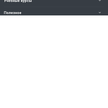
Учебные курсы
Полезное
Оплата
Наши контакты
8 (383) 211-90-91
многоканальный
Пн. – Пт.: с 9:00 до 18:00