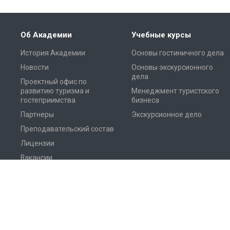
Об Академии
Учебные курсы
История Академии
Основы гостиничного дела
Новости
Основы экскурсионного
дела
Проектный офис по
развитию туризма и
Менеджмент туристского
гостеприимства
бизнеса
Партнеры
Экскурсионное дело
Преподавательский состав
Лицензии
Вакансии
Отзывы выпускников
© 1997-2026 Все права защищены.
Соглашение на обработку пе