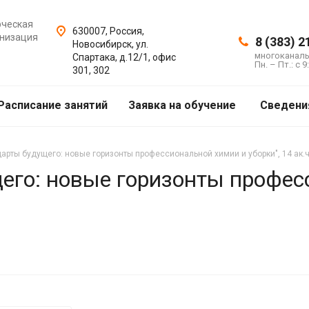
рческая
630007, Россия,
анизация
8 (383) 2
Новосибирск, ул.
многоканал
Спартака, д.12/1, офис
Пн. – Пт.: с 9
301, 302
Расписание занятий
Заявка на обучение
Сведени
арты будущего: новые горизонты профессиональной химии и уборки", 14 ак.
его: новые горизонты профес