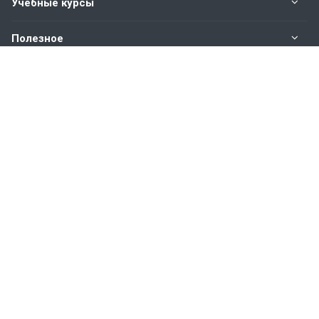
Учебные курсы
Полезное
Оплата
Наши контакты
8 (383) 211-90-91
многоканальный
Пн. – Пт.: с 9:00 до 18:00