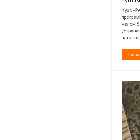
Курс «Р
програм
малом б
устране
затраты
Подро