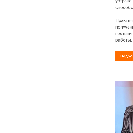
устране
способс
Практич
получен
гостини
работы.
Подро