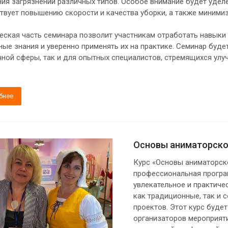
ния загрязнений различных типов. Особое внимание будет удел
твует повышению скорости и качества уборки, а также минимиз
еская часть семинара позволит участникам отработать навыки 
ные знания и уверенно применять их на практике. Семинар буд
чной сферы, так и для опытных специалистов, стремящихся ул
бнее
Основы аниматорской
Курс «Основы аниматорск
профессиональная програ
увлекательное и практиче
как традиционные, так и
проектов. Этот курс буде
организаторов мероприятий