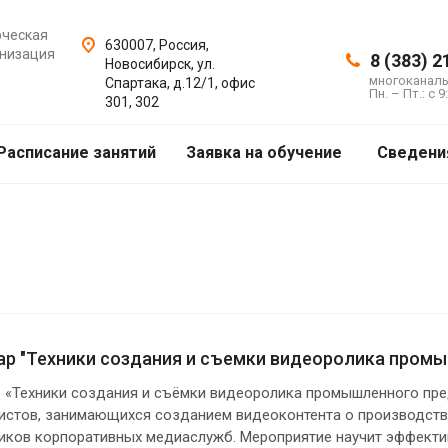
рческая
630007, Россия,
анизация
8 (383) 2
Новосибирск, ул.
многоканал
Спартака, д.12/1, офис
Пн. – Пт.: с 9
301, 302
Расписание занятий
Заявка на обучение
Сведени
р "Техники создания и съемки видеоролика промыш
 «Техники создания и съёмки видеоролика промышленного пре
истов, занимающихся созданием видеоконтента о производстве
иков корпоративных медиаслужб. Мероприятие научит эффектив