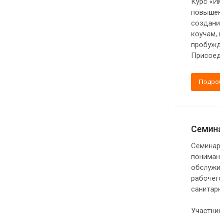
Курс «И
повышен
создани
коучам,
пробужд
Присоед
Подро
Семина
Семинар
пониман
обслужи
рабочег
санитар
Участни