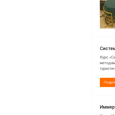
Систем
Курс «С
методам
туристи
Подро
Иммерс