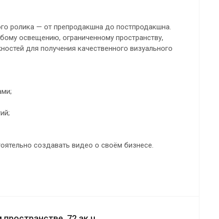
го ролика — от препродакшна до постпродакшна.
бому освещению, ограниченному пространству,
ностей для получения качественного визуального
ми;
ий;
ятельно создавать видео о своём бизнесе.
пространстве, 72 ак.ч