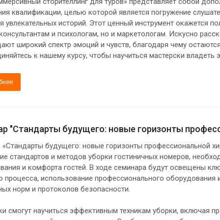
ммерсивный сторителлинг для туров» представляет собой доп
ия квалификации, целью которой является погружение слушател
я увлекательных историй. Этот ценный инструмент окажется по
 консультантам и психологам, но и маркетологам. Искусно рас
ают широкий спектр эмоций и чувств, благодаря чему остаются
иняйтесь к нашему курсу, чтобы научиться мастерски владеть 
бнее
р "Стандарты будущего: новые горизонты професси
 «Стандарты будущего: новые горизонты профессиональной хим
ие стандартов и методов уборки гостиничных номеров, необхо
вания и комфорта гостей. В ходе семинара будут освещены клю
о процесса, использование профессионального оборудования и
ных норм и протоколов безопасности.
ки смогут научиться эффективным техникам уборки, включая п