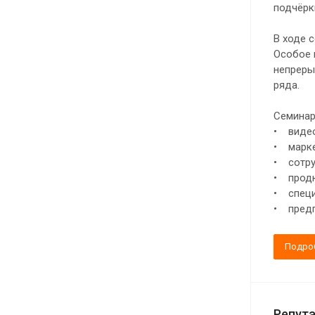
подчёрк
В ходе 
Особое 
непреры
ряда.
Семинар
• видео
• марке
• сотру
• продю
• специ
• предп
Подро
Репута