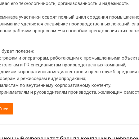
ивая его технологичность, организованность и надёжность.
семинара участники освоят полный цикл создания промышленно
внимание уделяется специфике производственных локаций: сла
вным рабочим процессам — и способам преодоления этих слож
 будет полезен:
графам и операторам, работающим с промышленными объекта
тологам и PR специалистам производственных компаний;
дникам корпоративных медиацентров и пресс служб предприят
серам и режиссёрам видеопродакшна;
алистам по внутреннему корпоративному контенту;
ринимателям и руководителям производств, желающим самосто
бнее
ционный суверенитет бренда компании в цифровом 